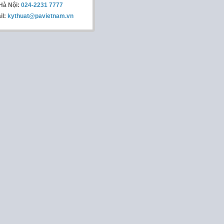
Hà Nội:
024-2231 7777
il:
kythuat@pavietnam.vn