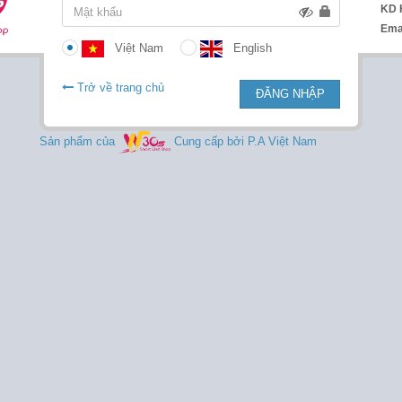
KD 
Ema
Việt Nam
English
Trở về trang chủ
ĐĂNG NHẬP
Sản phẩm của
Cung cấp bởi P.A Việt Nam