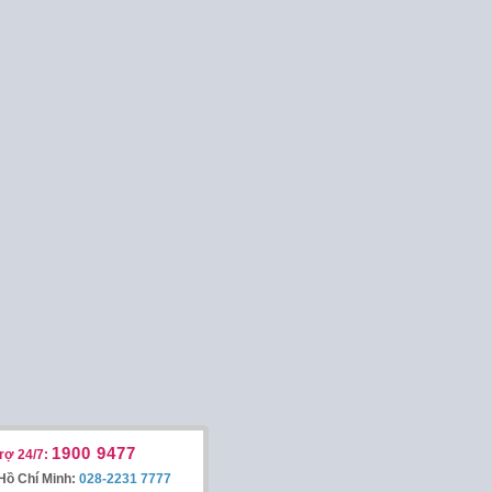
1900 9477
rợ 24/7:
Hồ Chí Minh:
028-2231 7777